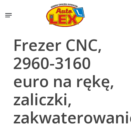
Skip
to
Menu
main
content
Frezer CNC,
2960-3160
euro na rękę,
zaliczki,
zakwaterowani