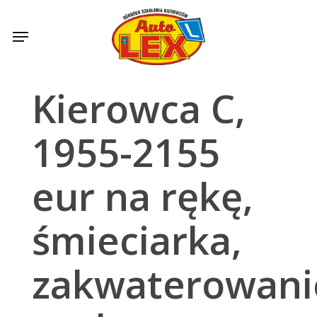
Skip
to
Menu
main
content
Kierowca C,
1955-2155
eur na rękę,
śmieciarka,
zakwaterowani