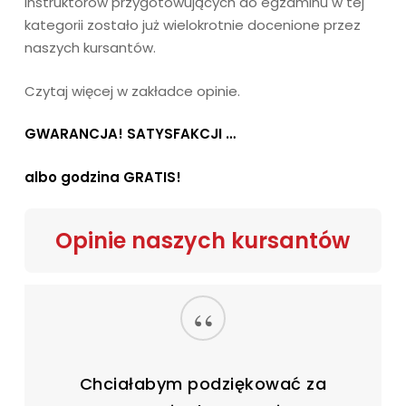
instruktorów przygotowujących do egzaminu w tej
Żarówki motocyklowe
Temat 5
kategorii zostało już wielokrotnie docenione przez
Rozładowanie akumulatora
naszych kursantów.
Jazda w nocy
Jazda w deszczu
Temat 6
Czytaj więcej w zakładce opinie.
Jazda we mgle
Jazda w zimie
Czynności obsługowe
GWARANCJA!
SATYSFAKCJI …
Jazda w górach
Zasady BHP przy pracach obsługowych
Poślizg – przyczyny i zapobieganie
Codzienna obsługa pojazdu
albo godzina GRATIS!
Łańcuchy przeciwposlizgowe
Okresowa obsługa układów pojazdu
Wymiana koła
Opinie naszych kursantów
Czystość pojazdu a bezpieczeństwo
“
Chciałabym podziękować za