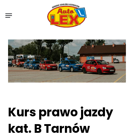
Skip
to
Menu
main
content
Kurs prawo jazdy
kat. B Tarnów