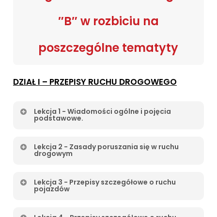
″B″ w rozbiciu na
poszczególne tematyty
DZIAŁ I – PRZEPISY RUCHU DROGOWEGO
Lekcja 1 - Wiadomości ogólne i pojęcia
podstawowe.
Temat 1
Lekcja 2 - Zasady poruszania się w ruchu
drogowym
Wstęp
Podział dróg
Temat 3
Lekcja 3 - Przepisy szczegółowe o ruchu
Elementy drogi
pojazdów
Ruch prawostronny
Obszary występowania dróg
Włączanie się do ruchu
Temat 1
Użytkownicy dróg