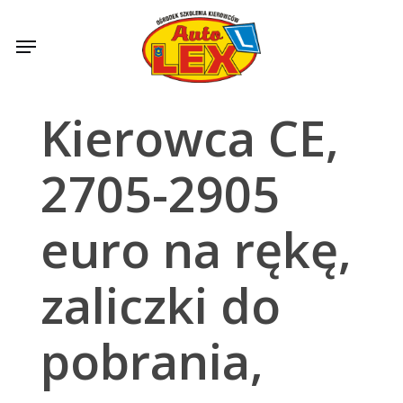
Skip
to
Menu
main
content
Kierowca CE,
2705-2905
euro na rękę,
zaliczki do
pobrania,